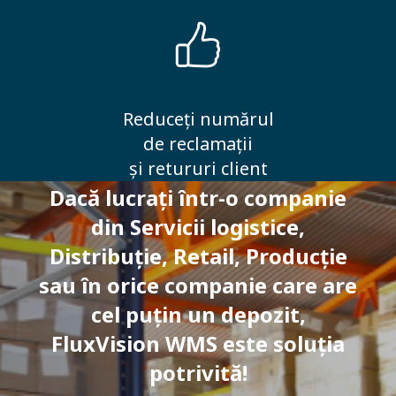
Reduceți numărul
de reclamații
și retururi client
Dacă lucrați într-o companie
din Servicii logistice,
Distribuție, Retail, Producție
sau în orice companie care are
cel puțin un depozit,
FluxVision WMS este soluția
potrivită!