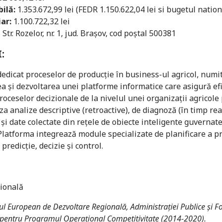
ilă:
1.353.672,99 lei (FEDR 1.150.622,04 lei si bugetul nation
ar:
1.100.722,32 lei
tr. Rozelor, nr. 1, jud. Braşov, cod poştal 500381
:
dicat proceselor de producţie în business-ul agricol, numit
ea şi dezvoltarea unei platforme informatice care asigură 
roceselor decizionale de la nivelul unei organizaţii agricol
za analize descriptive (retroactive), de diagnoză (în timp real
şi date colectate din reţele de obiecte inteligente guvernat
 Platforma integrează module specializate de planificare a pr
predicţie, decizie şi control.
ională
dul European de Dezvoltare Regională, Administrației Publice și
 pentru Programul Operațional Competitivitate (2014-2020).