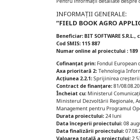
Pentru informații detaliate despre 
INFORMAȚII GENERALE:
”FIELD BOOK AGRO APPLI
Beneficiar: BIT SOFTWARE S.R.L., cu
Cod SMIS: 115 887
Numar online al proiectului : 189
Cofinanțat prin:
Fondul European d
Axa prioritară 2:
Tehnologia Informa
Acţiunea 2.2.1:
Sprijinirea creşteri
Contract de finanțare:
81/08.08.2
Încheiat cu:
Ministerul Comunicaţii
Ministerul Dezvoltării Regionale, A
Management pentru Programul Oper
Durata proiectului:
24 luni
Data începerii proiectului:
08 aug
Data finalizării proiectului:
07.08.
Valoarea totală a proiectului:
2 53