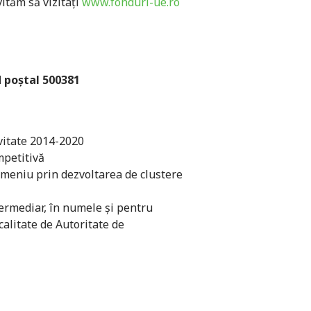
ităm să vizitați
www.fonduri-ue.ro
od poştal 500381
vitate 2014-2020
mpetitivă
domeniu prin dezvoltarea de clustere
termediar, în numele şi pentru
alitate de Autoritate de