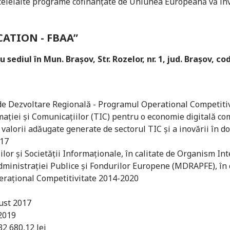
celelalte programe cofinanțate de Uniunea Europeană vă inv
CATION - FBAA”
 sediul în Mun. Braşov, Str. Rozelor, nr. 1, jud. Braşov, c
e Dezvoltare Regională - Programul Operational Competiti
ţiei şi Comunicaţiilor (TIC) pentru o economie digitală co
i valorii adăugate generate de sectorul TIC şi a inovării în 
017
lor şi Societăţii Informaţionale, în calitate de Organism In
dministraţiei Publice şi Fondurilor Europene (MDRAPFE), în c
aţional Competitivitate 2014-2020
ust 2017
2019
2 680,12 lei