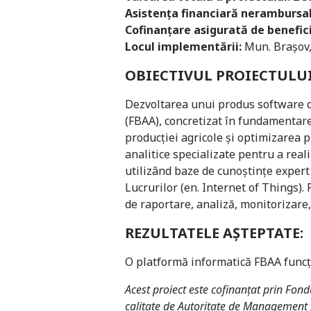
Asistenţa financiară nerambursab
Cofinanţare asigurată de benefici
Locul implementării:
Mun. Braşov, S
OBIECTIVUL PROIECTULUI
Dezvoltarea unui produs software de
(FBAA), concretizat în fundamentar
producţiei agricole şi optimizarea p
analitice specializate pentru a reali
utilizând baze de cunoştinţe expert 
Lucrurilor (en. Internet of Things).
de raportare, analiză, monitorizare, 
REZULTATELE AȘTEPTATE:
O platformă informatică FBAA funcţ
Acest proiect este cofinanțat prin Fon
calitate de Autoritate de Management