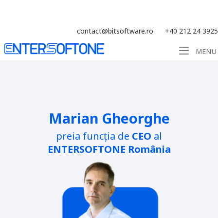
Skip
Soluție ERP CRM WMS BI - Software
to
content
contact@bitsoftware.ro
+40 212 24 3925
Home
MENU
Marian Gheorghe
preia funcția de
CEO
al
ENTERSOFTONE România