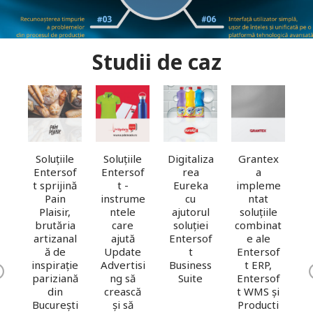
Studii de caz
Soluțiile
Digitaliza
T
Grantex
an
Soluțiile
Entersof
rea
a
ură
Entersof
t -
Eureka
d
impleme
ă
t sprijină
instrume
cu
r
ntat
na
Pain
ntele
ajutorul
l
soluțiile
Plaisir,
care
soluției
combinat
ni
brutăria
ajută
Entersof
a
e ale
artizanal
Update
t
E
Entersof
ie
ă de
Advertisi
Business
t ERP,
inspirație
ng să
Suite
B
Entersof
a,
pariziană
ev
crească
t WMS și
us
din
us
și să
Producti
te
București