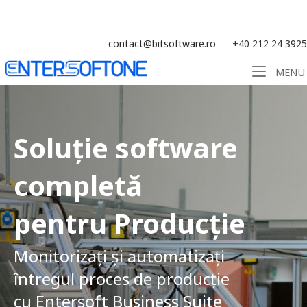
Skip
Soluție ERP CRM WMS BI - Software
to
content
contact@bitsoftware.ro
+40 212 24 3925
Home
MENU
Soluție software
completă
pentru Producție
Monitorizați și automatizați
întregul proces de producție
cu Entersoft Business Suite