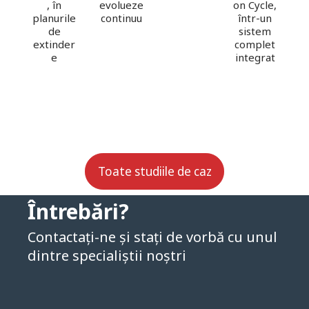
evolueze
on Cycle,
, în
continuu
într-un
l
planurile
sistem
de
complet
re
extinder
integrat
e
il
eE
Toate studiile de caz
Întrebări?
Contactați-ne și stați de vorbă cu unul
dintre specialiștii noștri