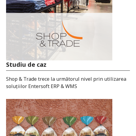
Studiu de caz
Studiu de caz
Shop & Trade trece la următorul nivel prin utilizarea
soluțiilor Entersoft ERP & WMS
Viacar elimină erorile și crește viteza de livrare cu
Entersoft WMS®