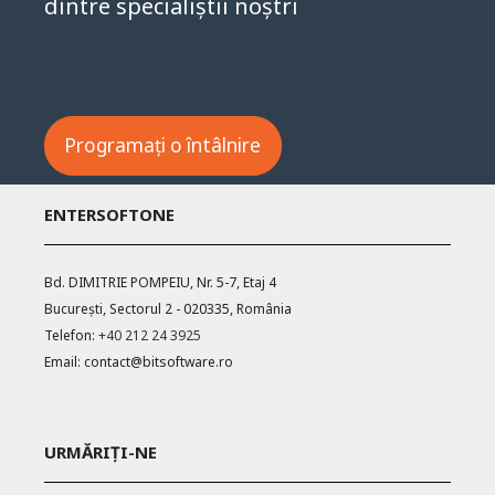
Întrebări?
Contactați-ne și stați de vorbă cu unul
dintre specialiștii noștri
Programați o întâlnire
ENTERSOFTONE
Bd. DIMITRIE POMPEIU, Nr. 5-7, Etaj 4
București, Sectorul 2 - 020335, România
Telefon:
+40 212 24 3925
Email:
contact@bitsoftware.ro