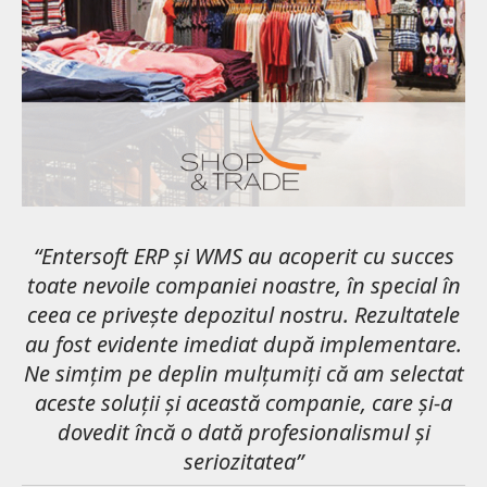
“Entersoft ERP și WMS au acoperit cu succes
“Astăzi, nu este posibil ca o companie cu
toate nevoile companiei noastre, în special în
proceduri logistice complexe și exigente să
ceea ce privește depozitul nostru. Rezultatele
funcționeze corect și profitabil fără a
au fost evidente imediat după implementare.
implementa un Sistem de Management al
Ne simțim pe deplin mulțumiți că am selectat
Depozitelor (WMS). Entersoft a continuat să
aceste soluții și această companie, care și-a
creeze și să dezvolte un produs care să
acopere exact nevoile de mai sus, iar VIACAR
dovedit încă o dată profesionalismul și
S.A. nu a regretat că a avut încă o dată
seriozitatea”