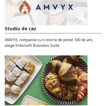
Studiu de caz
Studiu de caz
AMVYX, companie cu o istorie de peste 100 de ani,
Rolco a digitalizat toate unitățile de producție cu
alege Entersoft Business Suite
soluții software Entersoft Business Suite® (ERP, WMS
și Mobile CRM/SFA)