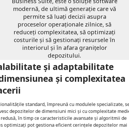
Business Suite, este o soluție software
modernă, de ultimă generație care vă
permite să luați decizii asupra
proceselor operaționale zilnice, să
reduceți complexitatea, să optimizați
costurile și să gestionați resursele în
interiorul și în afara granițelor
depozitului.
alabilitate și adaptabilitate
 dimensiunea și complexitatea
acerii
ionalitățile standard, împreună cu modulele specializate, s
vesc depozitelor de dimensiuni mici și cu complexitate medi
 redusă, în timp ce caracteristicile avansate și algoritmii de
s optimizați pot gestiona eficient cerințele depozitelor mai