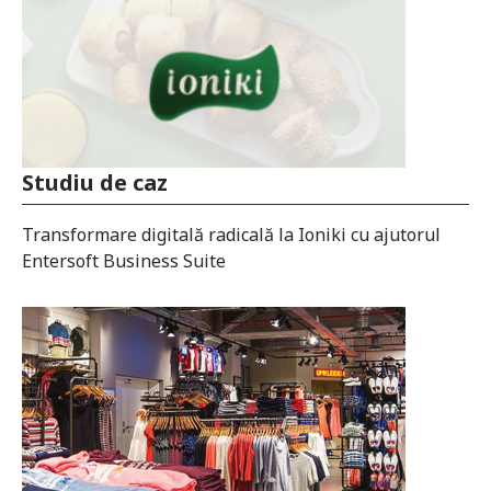
Studiu de caz
Studiu de caz
Transformare digitală radicală la Ioniki cu ajutorul
Entersoft Business Suite
Nordia SA adoptă transformarea digitală prin
intermediul soluțiilor inovatoare de la Entersoft care
i-au modernizat infrastructura internă