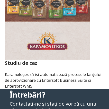
Studiu de caz
Studiu de caz
Karamolegos să își automatizează procesele lanțului
de aprovizionare cu Entersoft Business Suite și
Entersoft WMS
Karamolegos să își automatizează procesele lanțului
de aprovizionare cu Entersoft Business Suite și
Entersoft WMS