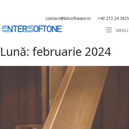
Skip
Soluție ERP CRM WMS BI - Software
to
content
contact@bitsoftware.ro
+40 212 24 3925
Home
MENU
Lună:
februarie 2024