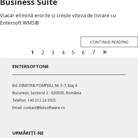
Business Suite
Viacar elimină erorile și crește viteza de livrare cu
Entersoft WMS®
CONTINUE READING
Posts
1
2
3
4
5
6
7
navigation
ENTERSOFTONE
Bd. DIMITRIE POMPEIU, Nr. 5-7, Etaj 4
București, Sectorul 2 - 020335, România
Telefon:
+40 212 24 3925
Email:
contact@bitsoftware.ro
URMĂRIȚI-NE