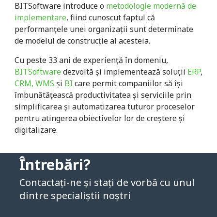
BITSoftware introduce o
metodologie modernă de
implementare
, fiind cunoscut faptul că
performanţele unei organizaţii sunt determinate
de modelul de construcţie al acesteia.
Cu peste
33
ani de experienţă în domeniu,
BITSoftware
dezvoltă și implementează soluții
ERP
,
CRM, WMS
și
BI
care permit companiilor să își
îmbunătățească productivitatea și serviciile prin
simplificarea și automatizarea tuturor proceselor
pentru atingerea obiectivelor lor de creștere și
digitalizare.
Întrebări?
Contactați-ne și stați de vorbă cu unul
dintre specialiștii noștri