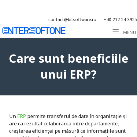
Skip
Soluție ERP CRM WMS BI - Software
to
content
contact@bitsoftware.ro
+40 212 24 3925
Home
MENU
Care sunt beneficiile
unui ERP?
Un
ERP
permite transferul de date în organizație și
are ca rezultat colaborarea între departamente,
creșterea eficienței pe măsură ce informațiile sunt