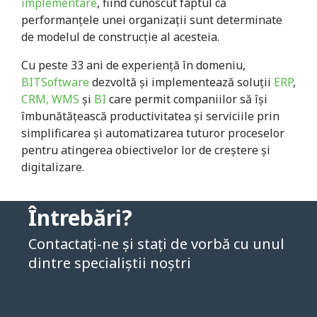
implementare
, fiind cunoscut faptul că
performanţele unei organizaţii sunt determinate
de modelul de construcţie al acesteia.
Cu peste
33
ani de experienţă în domeniu,
BITSoftware
dezvoltă și implementează soluții
ERP
,
CRM, WMS
și
BI
care permit companiilor să își
îmbunătățească productivitatea și serviciile prin
simplificarea și automatizarea tuturor proceselor
pentru atingerea obiectivelor lor de creștere și
digitalizare.
Întrebări?
Contactați-ne și stați de vorbă cu unul
dintre specialiștii noștri