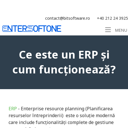
Skip
Soluție ERP CRM WMS BI - Software
to
content
contact@bitsoftware.ro
+40 212 24 3925
Home
MENU
Ce este un ERP și
cum funcționează?
ERP
- Enterprise resource planning (Planificarea
resurselor întreprinderii) este o soluție modernă
care include funcționalități complete de gestiune